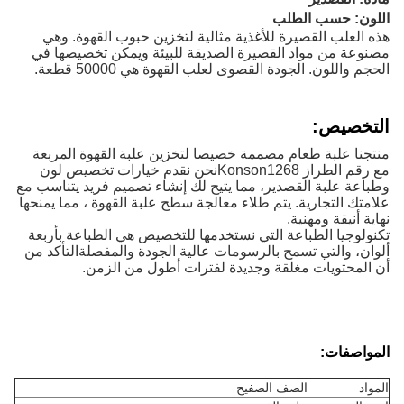
اللون: حسب الطلب
هذه العلب القصيرة للأغذية مثالية لتخزين حبوب القهوة. وهي
مصنوعة من مواد القصيرة الصديقة للبيئة ويمكن تخصيصها في
الحجم واللون. الجودة القصوى لعلب القهوة هي 50000 قطعة.
التخصيص:
منتجنا علبة طعام مصممة خصيصا لتخزين علبة القهوة المربعة
مع رقم الطراز Konson1268نحن نقدم خيارات تخصيص لون
وطباعة علبة القصدير، مما يتيح لك إنشاء تصميم فريد يتناسب مع
علامتك التجارية. يتم طلاء معالجة سطح علبة القهوة ، مما يمنحها
نهاية أنيقة ومهنية.
تكنولوجيا الطباعة التي نستخدمها للتخصيص هي الطباعة بأربعة
ألوان، والتي تسمح بالرسومات عالية الجودة والمفصلةالتأكد من
أن المحتويات مغلقة وجديدة لفترات أطول من الزمن.
المواصفات:
المواد
الصف الصفيح