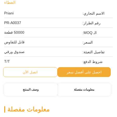
الغطاء
Priani
الاسم التجاري:
PR-A0037
رقم الطراز:
50000 قطعة
الـ MOQ:
قابل للتفاوض
السعر:
صندوق ورقي
تفاصيل التعبئة:
T/T
شروط الدفع:
احصل على أفضل سعر
اتصل الآن
معلومات مفصلة
وصف المنتج
معلومات مفصلة