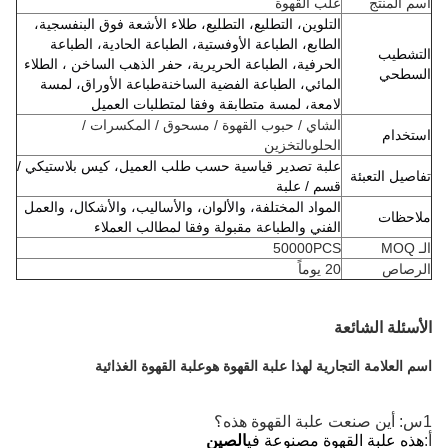
اسم المنتج
علب القهوة
التلوين، التطليع، التطليع، طلاء الأشعة فوق البنفسجية،
الطابع، الطباعة الأوفستية، الطباعة الحادية، الطباعة
التشطيب
الحرفية، الطباعة الحريرية، حفر الذهب الساخن ، الطلاء
السطحي
المائي، الطباعة الفضية الساخنةطباعة الأوراق، لمسة
لامعة، لمسة متطابقة وفقا لمتطلبات العميل
الشاي / حبوب القهوة / مسحوق / المكسرات /
استخدام
الحلوى
التخزين
علبة تصدير قياسية حسب طلب العميل، كيس بلاستيكي /
تفاصيل التعبئة
قسم / علبة
المواد المختلفة، والألوان، والأساليب، والأشكال، والعمل
ملاحظات
الفني والطباعة مقبولة وفقا لمطالب العملاء
الـ MOQ
50000PCS
الرصاص
20 يوماً
الأسئلة الشائعة
اسم العلامة التجارية لهذا علبة القهوة هو
علبة القهوة الغذائية
1س: أين صنعت علبة القهوة هذه؟
أ:
هذه علبة القهوة مصنوعة في
الصين