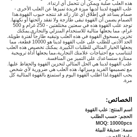
هذه العلب صلبة ويمكن أن تتحمل أي ارتداء.
علب القهوة لدينا لديها ميزة فريدة تميزها عن العلب الأخرى -
صمام يساعد في إطلاق أي غاز زائد قد تنتجه حبوب القهوة.هذا
الصمام يضمن أن القهوة تبقى طازجة ولا تفقد رائحتها أو نكهتها.
توجد علب القهوة هذه في سعتين مختلفتين - 250 غرام و 500
غرام، مما يجعلها مثالية للاستخدام المنزلي والتجاري.يمكنك
تخزين مسحوق القهوة في هذه العلب وتبقيه طازجاً لفترة طويلة.
الحد الأدنى للطلب على علب القهوة لدينا هو 10000 قطعة، مما
يجعلها الخيار المثالي للطلبات الكبيرة. يمكنك تخصيص هذه العلب
لتتناسب مع احتياجات علامتك التجارية،مما يجعلها أداة ترويجية
ممتازة ستساعدك على التميز من المنافسة.
علب القهوة لدينا هي الحل المثالي لتخزين القهوة والحفاظ عليها.
مع تصميمها الفريد وميزاتها، هذه العلب هي ضرورية لأي شخص
يحب القهوة.لذا اطلب القهوة اليوم و استمتع بالقهوة المثالية كل
مرة.
الخصائص:
اسم المنتج: علب القهوة
الحجم: حسب الطلب
MOQ: 10000pcs
سمة: صديقة للبيئة
مادة: القصدير