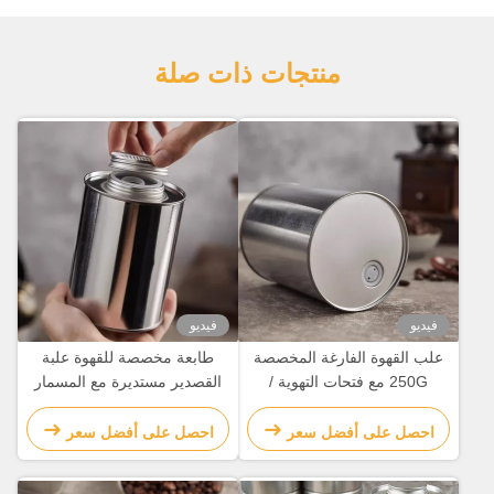
منتجات ذات صلة
فيديو
فيديو
علب القهوة الفارغة المخصصة
طابعة مخصصة للقهوة علبة
250G مع فتحات التهوية /
القصدير مستديرة مع المسمار
صمامات العادم
على الغطاء / صمامات العادم
احصل على أفضل سعر
احصل على أفضل سعر