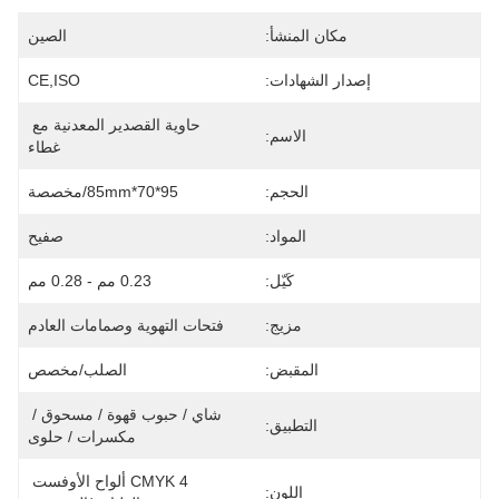
مكان المنشأ:
الصين
إصدار الشهادات:
CE,ISO
حاوية القصدير المعدنية مع 
الاسم:
غطاء
الحجم:
95*70*85mm/مخصصة
المواد:
صفيح
كَيّل:
0.23 مم - 0.28 مم
مزيج:
فتحات التهوية وصمامات العادم
المقبض:
الصلب/مخصص
شاي / حبوب قهوة / مسحوق / 
التطبيق:
مكسرات / حلوى
CMYK 4 ألواح الأوفست 
اللون: