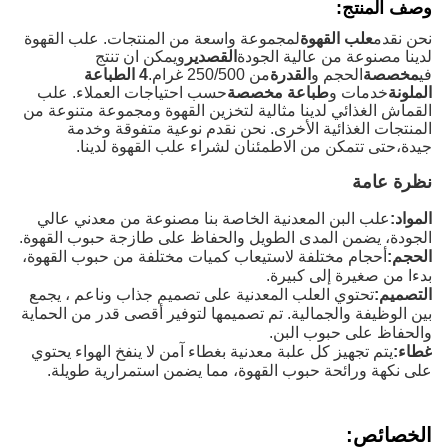
وصف المنتج:
نحن نقدم
علب القهوة
لمجموعة واسعة من المنتجات. علب القهوة
لدينا مصنوعة من عالية الجودة
القصدير
ويمكن ان تنتج
في
مخصصة
الحجم و
القدرة
من 250/500 غرام.
4 الطباعة
الملونة
خدمات و
طباعة مخصصة
حسب احتياجات العملاء. علب
القماش الغذائي لدينا مثالية لتخزين القهوة ومجموعة متنوعة من
المنتجات الغذائية الأخرى. نحن نقدم نوعية متفوقة وخدمة
جيدة،حتى تتمكن من الاطمئنان لشراء علب القهوة لدينا.
نظرة عامة
المواد:
علب البن المعدنية الخاصة بنا مصنوعة من معدني عالي
الجودة، يضمن المدى الطويل والحفاظ على طازجة حبوب القهوة.
الحجم:
أحجام مختلفة لاستيعاب كميات مختلفة من حبوب القهوة،
بدءا من صغيرة إلى كبيرة.
التصميم:
تحتوي العلب المعدنية على تصميم جذاب وناعم ، يجمع
بين الوظيفة والجمالية. تم تصميمها لتوفير أقصى قدر من الحماية
والحفاظ على حبوب البن.
غطاء:
يتم تجهيز كل علبة معدنية بغطاء آمن لا ينفخ الهواء يحتوي
على نكهة ورائحة حبوب القهوة، مما يضمن استمرارية طويلة.
الخصائص: