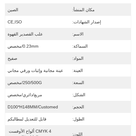
مكان المنشأ:
الصين
إصدار الشهادات:
CE,ISO
الاسم:
علب القصدير القهوة
السماكة:
0.23mm/مخصص
المواد:
صفيح
العينة:
عينة مجانية وإثبات ورقي مجاني
السعة:
250/500G/مخصص
الشكل:
مربع/دائري/مخصص
الحجم:
D100*H148MM/Customed
الطول:
قابل للتعديل لمطالبكم
CMYK 4 ألواح الأوفست 
اللون: