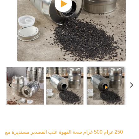
250 غرام 500 غرام سعة القهوة علب القصدير مستديرة مع