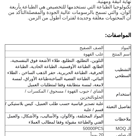
نهاية أنيقة ومهنية.
تكنولوجيا الطباعة التي نستخدمها للتخصيص هي الطباعة بأربعة
ألوان، والتي تسمح بالرسومات عالية الجودة والمفصلةالتأكد من
أن المحتويات مغلقة وجديدة لفترات أطول من الزمن.
المواصفات:
المواد
الصف الصفيح
اسم المنتج
علب القهوة
التلوين، التطليع، التطليع، طلاء الأشعة فوق البنفسجية،
الطابع، الطباعة الأوفستية، الطباعة الحادية، الطباعة
التشطيب
الحرفية، الطباعة الحريرية، حفر الذهب الساخن ، الطلاء
السطحي
المائي، الطباعة الفضية الساخنةطباعة الأوراق، لمسة
لامعة، لمسة متطابقة وفقا لمتطلبات العميل
الشاي / حبوب القهوة / مسحوق / المكسرات /
استخدام
الحلوى
التخزين
علبة تصدير قياسية حسب طلب العميل، كيس بلاستيكي /
تفاصيل التعبئة
قسم / علبة
المواد المختلفة، والألوان، والأساليب، والأشكال، والعمل
ملاحظات
الفني والطباعة مقبولة وفقا لمطالب العملاء
الـ MOQ
50000PCS
الرصاص
20 يوماً