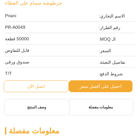
خرطوشة صمام على الغطاء
Priani
الاسم التجاري:
PR-A0049
رقم الطراز:
50000 قطعة
الـ MOQ:
قابل للتفاوض
السعر:
صندوق ورقي
تفاصيل التعبئة:
T/T
شروط الدفع:
احصل على أفضل سعر
اتصل الآن
معلومات مفصلة
وصف المنتج
معلومات مفصلة