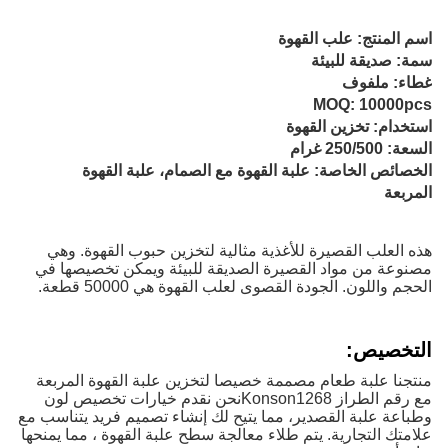
اسم المنتج: علب القهوة
سمة: صديقة للبيئة
غطاء: ملفوف
MOQ: 10000pcs
استخدام: تخزين القهوة
السعة: 250/500 غرام
الخصائص الخاصة: علبة القهوة مع الصمام، علبة القهوة
المربعة
هذه العلب القصيرة للأغذية مثالية لتخزين حبوب القهوة. وهي
مصنوعة من مواد القصيرة الصديقة للبيئة ويمكن تخصيصها في
الحجم واللون. الجودة القصوى لعلب القهوة هي 50000 قطعة.
التخصيص:
منتجنا علبة طعام مصممة خصيصا لتخزين علبة القهوة المربعة
مع رقم الطراز Konson1268نحن نقدم خيارات تخصيص لون
وطباعة علبة القصدير، مما يتيح لك إنشاء تصميم فريد يتناسب مع
علامتك التجارية. يتم طلاء معالجة سطح علبة القهوة ، مما يمنحها