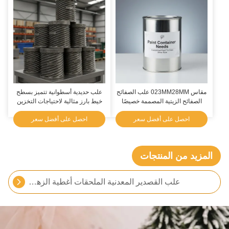
مقاس 023MM28MM علب الصفائح
علب حديدية أسطوانية تتميز بسطح
الصفائح الزيتية المصممة خصيصًا
خيط بارز مثالية لاحتياجات التخزين
نمط الفضة بما في ذلك غطاء الغطاء
والنقل الشاق
احصل على أفضل سعر
احصل على أفضل سعر
الضغطية مصممة لاحتياجات حاويات
الطلاء
علب القصدير الهدية الفارغة دائرية / بيضاوية / مستطيلة
المزيد من المنتجات
طلاء مستديرة علب القصدير الملحقات قفل معدني الغطاء حلقة ل 1-5 جالون علب القصدير
علب القصدير المعدنية الملحقات أغطية الزهور لوعاء الطلاء الكيميائي
ملحقات القصدير المخصصة غطاء الحافظة المعدنية 0.30mm مع قطرات البروكس آلة الطابع الآلي
مكونات الصين المخصصة الحلقة المعدنية الصينية الحلقة المعدنية الغطاء مع غطاء PVC