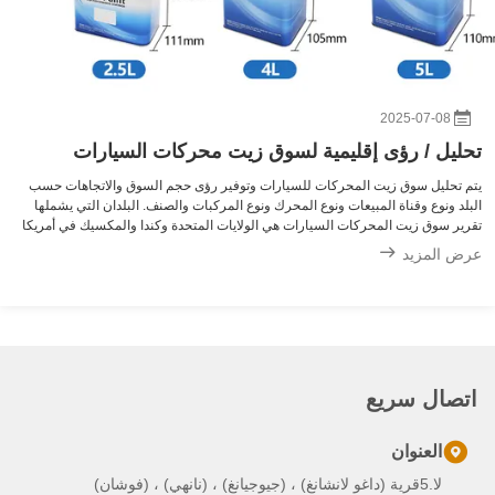
2025-07-08
تحليل / رؤى إقليمية لسوق زيت محركات السيارات
يتم تحليل سوق زيت المحركات للسيارات وتوفير رؤى حجم السوق والاتجاهات حسب
البلد ونوع وقناة المبيعات ونوع المحرك ونوع المركبات والصنف. البلدان التي يشملها
تقرير سوق زيت المحركات السيارات هي الولايات المتحدة وكندا والمكسيك في أمريكا
الشمالية والبرازيل والأرجنتين وبقية أمريكا الجنوبية كجزء من أمريكا الجن...
عرض المزيد
اتصال سريع
العنوان
لا.5قرية (داغو لانشانغ) ، (جيوجيانغ) ، (نانهي) ، (فوشان)