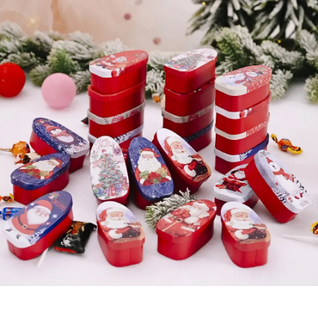
علب الطلاء من الصفيحة المربعة مكونات مخصصة مع مقبض / غطاء
ملحقات القصدير المربعة 18L 20L L237*W237 مع مقبض / غطاء مخصص
علب القصدير الهدية الصلبة 500 مل-1000 مل سعة عالية المتانة العلب القصيرة الغذائية
طعام المعدن علبة القصدير وعاء صلبة العملية الصفيحة القصدير علبة القصدير المخصصة
علب الحلوى الفارغة من برياني طباعة مخصصة صندوق هدايا معدني معدني
أشكال خاصة علب الهدايا الغذائية 800 غرام مستطيلة مع أغطية سهلة
علب القصدير الهدية الغذائية المعدنية علب القصدير الغذائية الهدية للتعبئة
شكل حقيبة الطعام هدية علب القصدير للحلوى هدية شهادة ISO9001
شعار مخصص الطعام هدية علب القصدير مع الطباعة و سهلة فتح أغطية
المخصصة OEM 1L الغذاء مسحوق القهوة علب القصدير الهدية مع أغطية مفتوحة سهلة