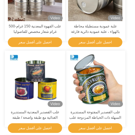
Video
Video
علبة عمودية مستطيلة محاطة
علب القهوة المعدنية 150 غرام-500
بالهواء ، علبة عمودية دائرية فارغة
غرام شعار مخصص للفاصوليا
القهوة
احصل على أفضل سعر
احصل على أفضل سعر
Video
Video
علب القصدير المفتوحة المستديرة
علب القصدير المعدنية المستديرة
السهلة ذات الخياطة المزدوجة علب
الغذائية مع طبقة واضحة / طبقة
الطعام الفارغة للختم الصلب
معجون الألومنيوم
احصل على أفضل سعر
احصل على أفضل سعر