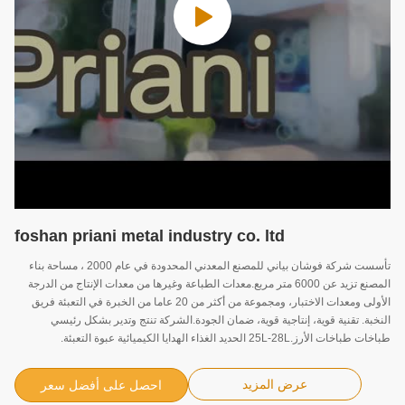
foshan priani metal industry co. ltd
تأسست شركة فوشان بياني للمصنع المعدني المحدودة في عام 2000 ، مساحة بناء
المصنع تزيد عن 6000 متر مربع.معدات الطباعة وغيرها من معدات الإنتاج من الدرجة
الأولى ومعدات الاختبار، ومجموعة من أكثر من 20 عاما من الخبرة في التعبئة فريق
النخبة. تقنية قوية، إنتاجية قوية، ضمان الجودة.الشركة تنتج وتدير بشكل رئيسي
طباخات طباخات الأرز.25L-28L الحديد الغذاء الهدايا الكيميائية عبوة التعبئة.
عرض المزيد
احصل على أفضل سعر