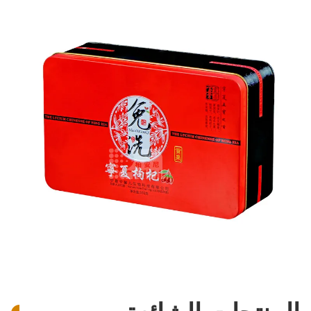
صناديق القلم المعدنية المعاد تدويرها أشكال مخصصة مع صناديق القلم
صناديق القصدير الهدية المربعة الصندوق القصدير الحلوى مع وظيفة التدفئة
علب الهدايا المعدنية الغذائية ذات الشكل المخصص مع غطاء مفتوح سهل
صندوق معدني معدني خفيف الوزن 1L 500ml 250g-800g مع قفل
الصندوق المعدني للقصدير الصندوق الهديّة للقصدير شعار مخصص صندوق تخزين القصدير
علب القصدير الهدية الفارغة دائرية / بيضاوية / مستطيلة
طلاء مستديرة علب القصدير الملحقات قفل معدني الغطاء حلقة ل 1-5 جالون علب القصدير