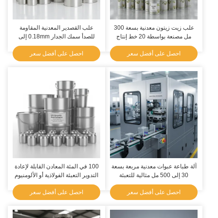
علب زيت زيتون معدنية بسعة 300
علب القصدير المعدنية المقاومة
مل مصنعة بواسطة 20 خط إنتاج
للصدأ سمك الجدار 0.18mm إلى
مثالية لتطبيقات تغليف زيت الزيتون
0.30mm حاويات دائمة مصممة
احصل على أفضل سعر
احصل على أفضل سعر
على نطاق واسع
لتخزين الأغذية والمواد الكيميائية
آلة طباعة عبوات معدنية مربعة بسعة
100 في المئة المعادن القابلة لإعادة
30 إلى 500 مل مثالية للتعبئة
التدوير التعبئة الفولاذية أو الألومنيوم
الصناعية وسلامة المنتج
الأحجام المختلفة العلب الصغيرة
احصل على أفضل سعر
احصل على أفضل سعر
الطبول الكبيرة المصممة لفترة
طويلة