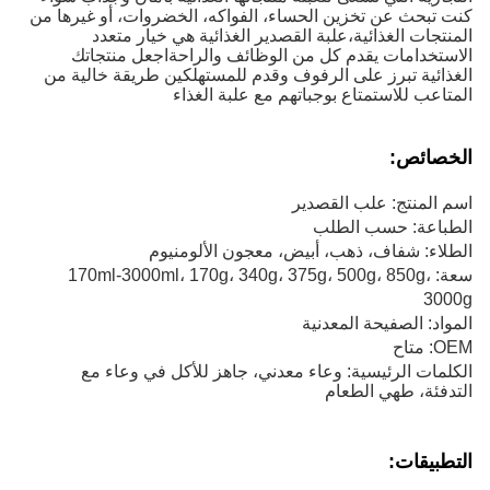
كنت تبحث عن تخزين الحساء، الفواكه، الخضروات، أو غيرها من
المنتجات الغذائية،علبة القصدير الغذائية هي خيار متعدد
الاستخدامات يقدم كل من الوظائف والراحةاجعل منتجاتك
الغذائية تبرز على الرفوف وقدم للمستهلكين طريقة خالية من
المتاعب للاستمتاع بوجباتهم مع علبة الغذاء
الخصائص
:
اسم المنتج: علب القصدير
الطباعة: حسب الطلب
الطلاء: شفاف، ذهب، أبيض، معجون الألومنيوم
سعة: 170ml-3000ml، 170g، 340g، 375g، 500g، 850g،
3000g
المواد: الصفيحة المعدنية
OEM: متاح
الكلمات الرئيسية: وعاء معدني، جاهز للأكل في وعاء مع
التدفئة، طهي الطعام
التطبيقات: