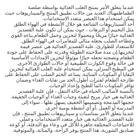
عندما يتعلق الأمر بمنتج العلب الغذائية بواسطة صلصة
الطماطمهناك العديد من حالات تطبيق المنتج والسيناريوهات حيث
يمكن استخدام هذا العنصر متعدد الاستخدامات.
أحد السيناريوهات الشائعة هو خلال الأنشطة في الهواء الطلق
مثل التخييم أو النزهات ، حيث يمكن أن تكون علبة القصدير
الغذائية خيارًا مريحًا ومحمولًا لتخزين وحمل الطعام.بناءه القوي
وغطاءه الصلب يجعله مثالي للمغامرات في الهواء الطلق.
للاستعداد للطوارئ، علبة القصدير الغذائية هي عنصر قيمة
لتخزينها.إن مدة صلاحيته الطويلة وقدرته على الحفاظ على جودة
الطعام ونضجته تجعله خيارًا موثوقًا لتخزين الإمدادات الأساسية
في حالة وقوع الكوارث الطبيعية أو حالات الطوارئ الأخرى.
في المطبخ المنزلي، يمكن استخدام علبة العلب الغذائية لتخزين
البقايا أو المكونات السائبة. يساعد الختم الصلب على الحفاظ على
طازجة الطعام لفترات أطول،الحد من نفايات الغذاء وضمان
توافر المكونات دائماً للطبخ وإعداد الوجبات.
بالنسبة لأساليب الحياة في حالة التنقل ، فإن علبة القصدير
الغذائية هي خيار مريح لتعبئة وجبات الغداء أو الوجبات الخفيفة.
حجمها المدمجة وتصميمها الخفيف يسهل نقلها ، سواء إلى
المدرسة أو العمل ،أو أي أنشطة يومية أخرى.
عندما يتعلق الأمر بمناسبات و سيناريوهات تطبيق المنتج ، فإن
علبة القصدير الغذائية هي خيار متعدد الاستخدامات وعملي
للاحتياجات المختلفة.جاهزة للأكل في وعاء مع التدفئة، أو كوعة
صناديق الشوربة، هذا المنتج يوفر الراحة، والمتانة، والموثوقية.