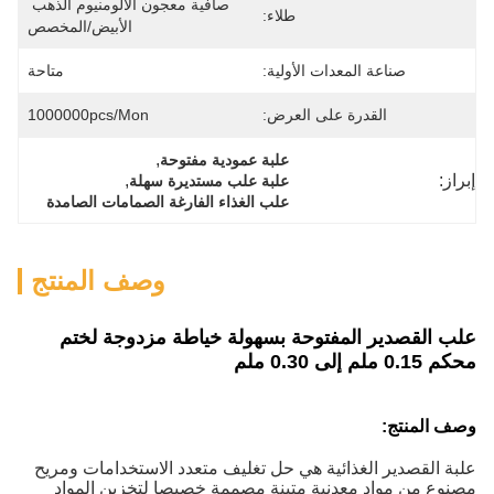
صافية معجون الألومنيوم الذهب 
طلاء:
الأبيض/المخصص
صناعة المعدات الأولية:
متاحة
القدرة على العرض:
1000000pcs/mon
, 
علبة عمودية مفتوحة
إبراز:
, 
علبة علب مستديرة سهلة
علب الغذاء الفارغة الصمامات الصامدة
وصف المنتج
علب القصدير المفتوحة بسهولة خياطة مزدوجة لختم
محكم 0.15 ملم إلى 0.30 ملم
وصف المنتج:
علبة القصدير الغذائية هي حل تغليف متعدد الاستخدامات ومريح
مصنوع من مواد معدنية متينة مصممة خصيصا لتخزين المواد