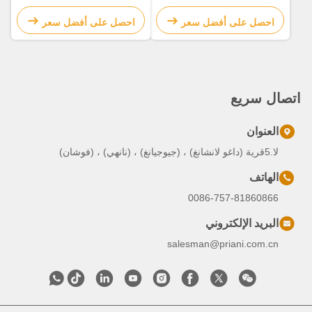
واضحة / طبقة معجون
علب الصفيحة الطباعة
الألومنيوم
المخصصة
احصل على أفضل سعر
احصل على أفضل سعر
اتصال سريع
العنوان
لا.5قرية (داغو لانشانغ) ، (جيوجيانغ) ، (نانهي) ، (فوشان)
الهاتف
0086-757-81860866
البريد الإلكتروني
salesman@priani.com.cn