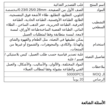
اسم المنتج
علب القصدير الغذائية
المواد
الصف الأول من الصفيحة، 0.23/0.25/0.28mm/
مخصصة
التلوين، التطليع، التطليع، طلاء الأشعة فوق البنفسجية،
الطابع، الطباعة الأوفستية، الطباعة الحادية، الطباعة
التشطيب
الحرفية، الطباعة الحريرية، حفر الذهب الساخن ، الطلاء
السطحي
المائي، الطباعة الفضية الساخنةطباعة الأوراق، لمسة
لامعة، لمسة متطابقة وفقا لمتطلبات العميل
يمكن تطبيقها في التعبئة، مثل الطعام والقهوة والشاي
استخدام
والهدايا، والكادي، والمجوهرات، والشموع أو غيرها من
المنتجات،
علبة تصدير قياسية حسب طلب العميل، كيس بلاستيكي /
تفاصيل التعبئة
قسم / علبة
المواد المختلفة، والألوان، والأساليب، والأشكال، والعمل
ملاحظات
الفني والطباعة مقبولة وفقا لمطالب العملاء
الـ MOQ
50000PCS
الرصاص
20 يوماً
الأسئلة الشائعة