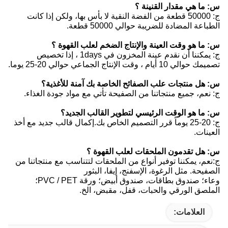
س: ما هي مقدار القنينة ؟
ج: 50000 قطعة من الفضة النقية لا بأس بها، ولكن إذا كانت
الطباعة المضادة للضريبة حوالي 50000 قطعة.
س: ما هو وقت العينة والإنتاج الضخم لعلب القهوة ؟
ج: يمكننا أن نقدم عينة المخزون في 1days ، إذا تخصيص
تصميمك حوالي 10 أيام ، وقت الإنتاج الجماعي حوالي 20-25 يوما.
س: هل منتجات علب الصفائح الخاصة بك آمنة للأغذية؟
ج: نعم، جميع منتجاتنا من الصفيحة تأتي مع مواد جودة الغذاء.
س: ما هو الوقت الرئيسي لتطوير القالب الجديد؟
ج: 20-25 يوماً قرر التصميم الخاص بك.إكمال قالب جديد مع أخذ
العينات.
س: هل تقدمون الملحقات لعلب القهوة ؟
ج:نعم، يمكننا توفير أنواع من الملحقات لتتناسب مع منتجاتنا من
الصفيحة. مثل الرغوة، الإسفنج، إيفا، البثور
وعاء؛ صندوق بطاقات، صندوق أبيض؛ ورقة PVC / PET؛
الملصق الورقي والحبات، قفل، مقبض، الخ.
العلامات: