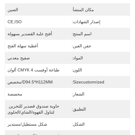
مكان المنشأ:
الصين
إصدار الشهادات:
CE,ISO
اسم المنتج:
أفتح علبة القصدير بسهولة
جفن العين:
أغطية سهلة الفتح
المواد:
صفيح معدني
اللون:
طباعة أوفست CMYK 4 ألوان
Sizecustomrized:
D94.5*H112MM/مخصص
الشعار:
مخصصة
حاوية صندوق قصدير للتخزين 
التطبيق:
لتناول القهوة/الشاي/الحلوى
الشكل:
شكل مستطيل/مستدير