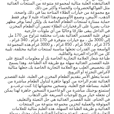
الغذائيةهذه العلبة مثالية لمجموعة متنوعة من المنتجات الغذائية
مثل الفواكهالخضروات والحساء وأكثر من ذلك
مع مجموعة من خيارات الطلاء المتاحة بما في ذلك واضحة،
الذهب، الأبيض، وصمغ الألومنيوم،هذا الغذاء علبة لا توفر فقط
حماية ممتازة لمنتجات الطعام الخاصة بك ولكن أيضا يوفر مظهر
جذاب بصريا على الرفخيارات الطلاء تضمن أن الطعام المخزن
في الداخل يبقى طازجًا وخاليًا من أي ملوثات خارجية
تتوفر علبة القصدير الغذائية بقدرات مختلفة تتراوح من 170 مل
إلى 3000 مل ، مع خيارات متوفرة في 170 غرام ، 340 غرام ،
375 غرام ، 500 غرام ، 850 غرام ، و 3000 غرام.هذه المجموعة
الواسعة من القدرات تجعلها مناسبة لمنتجات غذائية مختلفة، تلبية
كل من الأجزاء الفردية والعائلية.
طباعة شعار العلامة التجارية الخاصة بك أو معلومات المنتج على
علبة القصدير الغذائية سهلة مع طريقة آلة الطباعة. وهذا يسمح
لك بتخصيص العلب مع العلامة التجارية الخاصة بك،جعلها مثالية
لأغراض التجزئة أو الترويج.
عندما يتعلق الأمر بتقديم الطعام المخزن في العلبة، علبة القصدير
الغذائية تقدم الراحة من كونها جاهزة لتناول الطعام مباشرة من
العلبة. ببساطة فتح العلبة، وتسخين محتوياتها إذا كنت ترغب،و
استمتع بوجبتك مباشرة من الوعاءميزة التسخين جاهزة لهذا يمكن
أن تجعله خيار مريح للوجبات السريعة على الذهاب.
في الختام، علبة القصدير الغذائية هي حل التعبئة والتغليف
الموثوقة والعملية لتخزين مجموعة متنوعة من المنتجات
الغذائية.و طريقة الطباعة السهلة، هذه العلبة مثالية للعلامات
التجارية التي تسعى لتعبئة منتجاتها الغذائية بأمان وجذاب سواء