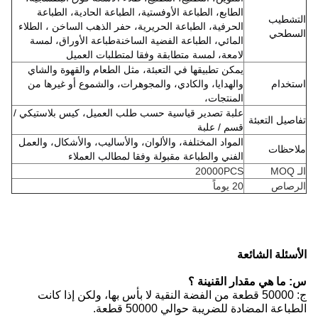
الطابع، الطباعة الأوفستية، الطباعة الحادية، الطباعة
التشطيب
الحرفية، الطباعة الحريرية، حفر الذهب الساخن ، الطلاء
السطحي
المائي، الطباعة الفضية الساخنةطباعة الأوراق، لمسة
لامعة، لمسة متطابقة وفقا لمتطلبات العميل
يمكن تطبيقها في التعبئة، مثل الطعام والقهوة والشاي
استخدام
والهدايا، والكادي، والمجوهرات، والشموع أو غيرها من
المنتجات،
علبة تصدير قياسية حسب طلب العميل، كيس بلاستيكي /
تفاصيل التعبئة
قسم / علبة
المواد المختلفة، والألوان، والأساليب، والأشكال، والعمل
ملاحظات
الفني والطباعة مقبولة وفقا لمطالب العملاء
الـ MOQ
20000PCS
الرصاص
20 يوماً
الأسئلة الشائعة
س: ما هي مقدار القنينة ؟
ج: 50000 قطعة من الفضة النقية لا بأس بها، ولكن إذا كانت
الطباعة المضادة للضريبة حوالي 50000 قطعة.