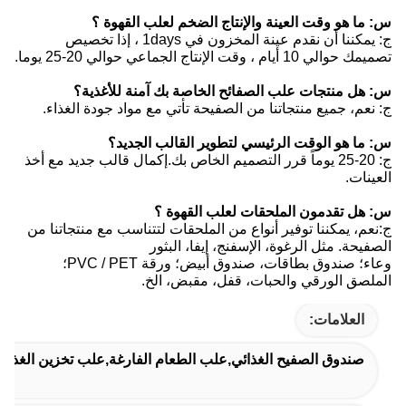
س: ما هو وقت العينة والإنتاج الضخم لعلب القهوة ؟
ج: يمكننا أن نقدم عينة المخزون في 1days ، إذا تخصيص
تصميمك حوالي 10 أيام ، وقت الإنتاج الجماعي حوالي 20-25 يوما.
س: هل منتجات علب الصفائح الخاصة بك آمنة للأغذية؟
ج: نعم، جميع منتجاتنا من الصفيحة تأتي مع مواد جودة الغذاء.
س: ما هو الوقت الرئيسي لتطوير القالب الجديد؟
ج: 20-25 يوماً قرر التصميم الخاص بك.إكمال قالب جديد مع أخذ
العينات.
س: هل تقدمون الملحقات لعلب القهوة ؟
ج:نعم، يمكننا توفير أنواع من الملحقات لتتناسب مع منتجاتنا من
الصفيحة. مثل الرغوة، الإسفنج، إيفا، البثور
وعاء؛ صندوق بطاقات، صندوق أبيض؛ ورقة PVC / PET؛
الملصق الورقي والحبات، قفل، مقبض، الخ.
العلامات:
صندوق الصفيح الغذائي,علب الطعام الفارغة,علب تخزين الغذاء