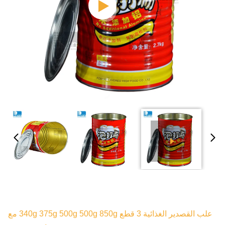
علب القصدير الغذائية 3 قطع 340g 375g 500g 500g 850g مع