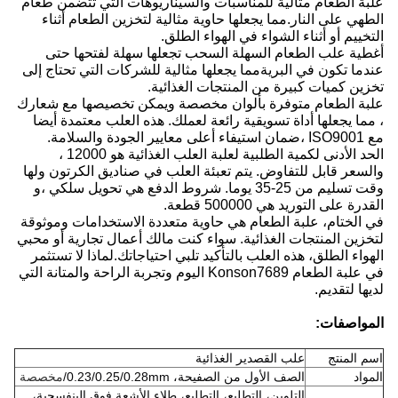
علبة الطعام مثالية للمناسبات والسيناريوهات التي تتضمن طعام
الطهي على النار.مما يجعلها حاوية مثالية لتخزين الطعام أثناء
التخييم أو أثناء الشواء في الهواء الطلق.
أغطية علب الطعام السهلة السحب تجعلها سهلة لفتحها حتى
عندما تكون في البريةمما يجعلها مثالية للشركات التي تحتاج إلى
تخزين كميات كبيرة من المنتجات الغذائية.
علبة الطعام متوفرة بألوان مخصصة ويمكن تخصيصها مع شعارك
، مما يجعلها أداة تسويقية رائعة لعملك. هذه العلب معتمدة أيضا
مع ISO9001 ،ضمان استيفاء أعلى معايير الجودة والسلامة.
الحد الأدنى لكمية الطلبية لعلبة العلب الغذائية هو 12000 ،
والسعر قابل للتفاوض. يتم تعبئة العلب في صناديق الكرتون ولها
وقت تسليم من 25-35 يوما. شروط الدفع هي تحويل سلكي ،و
القدرة على التوريد هي 500000 قطعة.
في الختام، علبة الطعام هي حاوية متعددة الاستخدامات وموثوقة
لتخزين المنتجات الغذائية. سواء كنت مالك أعمال تجارية أو محبي
الهواء الطلق، هذه العلب بالتأكيد تلبي احتياجاتك.لماذا لا تستثمر
في علبة الطعام Konson7689 اليوم وتجربة الراحة والمتانة التي
لديها لتقديم.
المواصفات:
اسم المنتج
علب القصدير الغذائية
المواد
الصف الأول من الصفيحة، 0.23/0.25/0.28mm/
مخصصة
التلوين، التطليع، التطليع، طلاء الأشعة فوق البنفسجية،