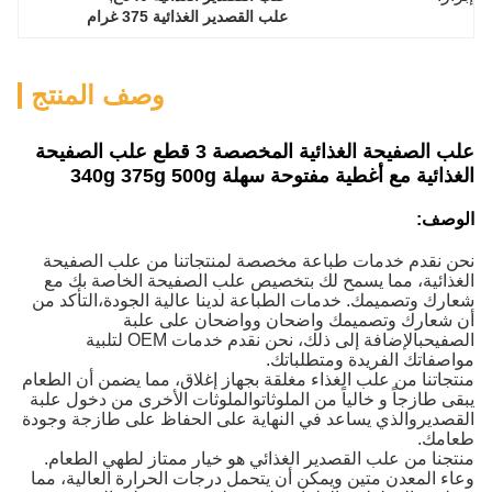
علب القصدير الغذائية 375 غرام
وصف المنتج
علب الصفيحة الغذائية المخصصة 3 قطع علب الصفيحة
الغذائية مع أغطية مفتوحة سهلة 340g 375g 500g
الوصف:
نحن نقدم خدمات طباعة مخصصة لمنتجاتنا من علب الصفيحة
الغذائية، مما يسمح لك بتخصيص علب الصفيحة الخاصة بك مع
شعارك وتصميمك. خدمات الطباعة لدينا عالية الجودة،التأكد من
أن شعارك وتصميمك واضحان وواضحان على علبة
الصفيحبالإضافة إلى ذلك، نحن نقدم خدمات OEM لتلبية
مواصفاتك الفريدة ومتطلباتك.
منتجاتنا من علب الغذاء مغلقة بجهاز إغلاق، مما يضمن أن الطعام
يبقى طازجاً و خالياً من الملوثاتوالملوثات الأخرى من دخول علبة
القصديروالذي يساعد في النهاية على الحفاظ على طازجة وجودة
طعامك.
منتجنا من علب القصدير الغذائي هو خيار ممتاز لطهي الطعام.
وعاء المعدن متين ويمكن أن يتحمل درجات الحرارة العالية، مما