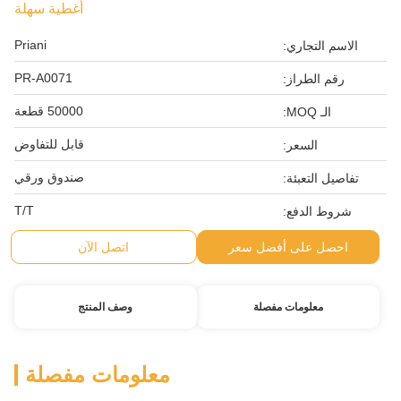
أغطية سهلة
Priani
الاسم التجاري:
PR-A0071
رقم الطراز:
50000 قطعة
الـ MOQ:
قابل للتفاوض
السعر:
صندوق ورقي
تفاصيل التعبئة:
T/T
شروط الدفع:
احصل على أفضل سعر
اتصل الآن
معلومات مفصلة
وصف المنتج
معلومات مفصلة