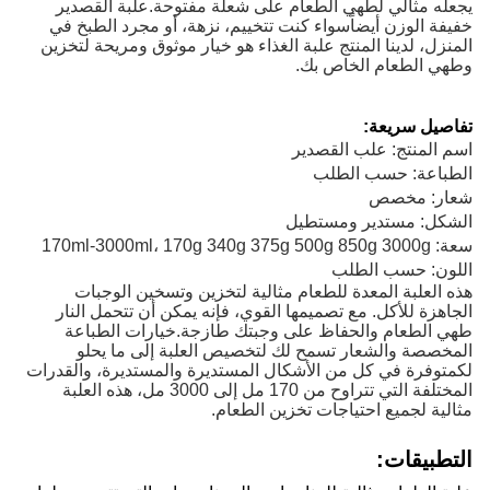
يجعله مثالي لطهي الطعام على شعلة مفتوحة.علبة القصدير
خفيفة الوزن أيضاًسواء كنت تتخييم، نزهة، أو مجرد الطبخ في
المنزل، لدينا المنتج علبة الغذاء هو خيار موثوق ومريحة لتخزين
وطهي الطعام الخاص بك.
تفاصيل سريعة:
اسم المنتج: علب القصدير
الطباعة: حسب الطلب
شعار: مخصص
الشكل: مستدير ومستطيل
سعة: 170ml-3000ml، 170g 340g 375g 500g 850g 3000g
اللون: حسب الطلب
هذه العلبة المعدة للطعام مثالية لتخزين وتسخين الوجبات
الجاهزة للأكل. مع تصميمها القوي، فإنه يمكن أن تتحمل النار
طهي الطعام والحفاظ على وجبتك طازجة.خيارات الطباعة
المخصصة والشعار تسمح لك لتخصيص العلبة إلى ما يحلو
لكمتوفرة في كل من الأشكال المستديرة والمستديرة، والقدرات
المختلفة التي تتراوح من 170 مل إلى 3000 مل، هذه العلبة
مثالية لجميع احتياجات تخزين الطعام.
التطبيقات: