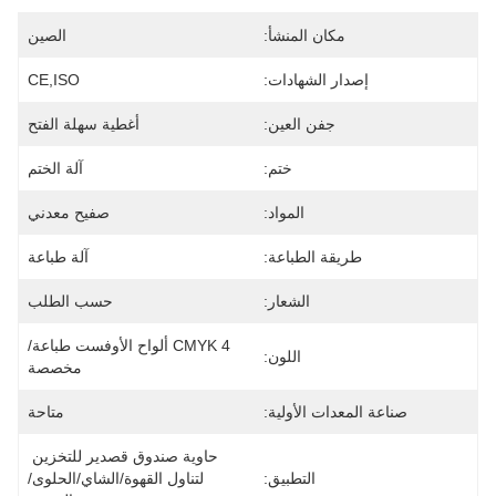
مكان المنشأ:
الصين
إصدار الشهادات:
CE,ISO
جفن العين:
أغطية سهلة الفتح
ختم:
آلة الختم
المواد:
صفيح معدني
طريقة الطباعة:
آلة طباعة
الشعار:
حسب الطلب
CMYK 4 ألواح الأوفست طباعة/
اللون:
مخصصة
صناعة المعدات الأولية:
متاحة
حاوية صندوق قصدير للتخزين 
التطبيق:
لتناول القهوة/الشاي/الحلوى/