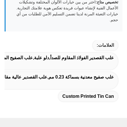
تخصيص متاح:
اختر من بين خيارات الألوان المختلفة وتشكيلات
الأعمال الفنية لإنشاء عبوات فريدة تعكس هوية علامتك التجارية.
خيارات التعبئة المرنة لدينا تضمن التسليم الآمن للطلبات من أي
حجم.
العلامات:
علب القصدير الفولاذ المقاوم للصدأ,دلو علبة,علب الصفيح ال
علب صفيح معدنية بسماكة 0.23 مم,علب القصدير عالية مقاومة للتآكل,أدوات الفن علب القصدير المعدنية
Custom Printed Tin Can