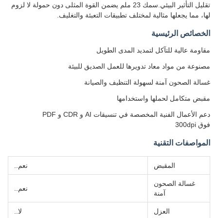
تقليل التأثير البيئي.سمك 23 ملم يضمن القوة المثلى دون حمولة لا لزوم
لها، مما يجعلها مثالية لمختلف تطبيقات التعبئة والتغليف.
الخصائص الرئيسية
مقاومة عالية للتآكل لتمديد المدى الطويل
مصنوعة من مواد معاد تدويرها للعمل الصديق للبيئة
غسالة الصحون آمنة لسهولة التنظيف والصيانة
مقبض متكامل لحملها واستخدامها
دعم الأعمال الفنية المخصصة في تنسيقات AI و CDR و PDF
فوق 300dpi
المواصفات التقنية
المقبض
نعم..
غسالة الصحون
نعم..
آمنة
العزل
لا..