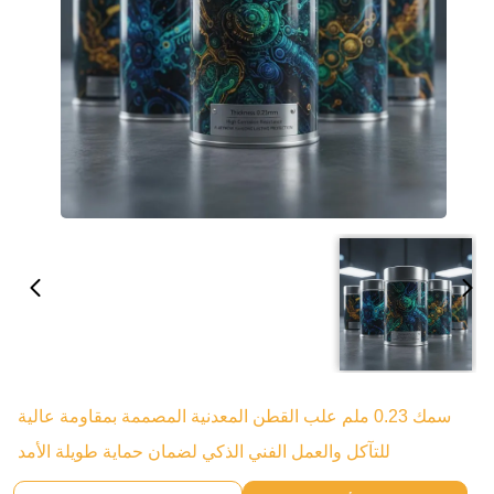
سمك 0.23 ملم علب القطن المعدنية المصممة بمقاومة عالية
للتآكل والعمل الفني الذكي لضمان حماية طويلة الأمد