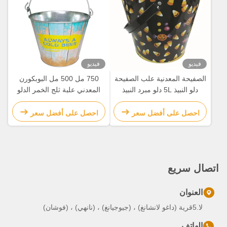
فيديو
فيديو
الصفيحة المعدنية علب الصفيحة
750 مل 500 مل البوبكورن
دلو النبيذ 5L دلو مبرد النبيذ
المعدني علبة ثلج الخمر الدلو
الشخصي
الزجاجي الدلو مع الغطاء
احصل على أفضل سعر
احصل على أفضل سعر
اتصال سريع
العنوان
لا.5قرية (داغو لانشانغ) ، (جيوجيانغ) ، (نانهي) ، (فوشان)
الهاتف