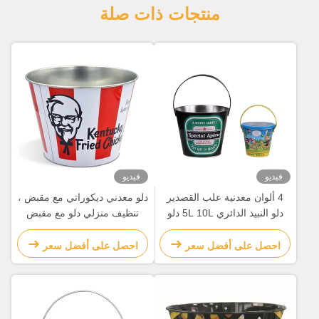
منتجات ذات صلة
فيديو
فيديو
4 ألوان معدنية علب القصدير
دلو معدني ديكوراتي مع مقبض ،
دلو النبيذ الدائري 5L 10L دلو
تنظيف منزلي دلو مع مقبض
الثلج الكبير
احصل على أفضل سعر
احصل على أفضل سعر