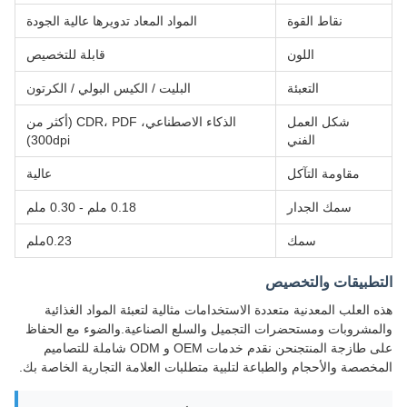
نقاط القوة
المواد المعاد تدويرها عالية الجودة
اللون
قابلة للتخصيص
التعبئة
البليت / الكيس البولي / الكرتون
شكل العمل
الذكاء الاصطناعي، CDR، PDF (أكثر من
الفني
300dpi)
مقاومة التآكل
عالية
سمك الجدار
0.18 ملم - 0.30 ملم
سمك
0.23ملم
التطبيقات والتخصيص
هذه العلب المعدنية متعددة الاستخدامات مثالية لتعبئة المواد الغذائية
والمشروبات ومستحضرات التجميل والسلع الصناعية.والضوء مع الحفاظ
على طازجة المنتجنحن نقدم خدمات OEM و ODM شاملة للتصاميم
المخصصة والأحجام والطباعة لتلبية متطلبات العلامة التجارية الخاصة بك.