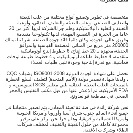
متخصصة في تطوير وتصنيع أنواع مختلفة من علب التعبئة
والتغليف الصناعي، وعلب التعبئة والتغليف الغذائي، وأوعية
التعبئة والتغليف البلاستيكية وهلم جرا.الشركة لديها أكثر من 20
عاما من الخبرة في التصنيع المهنية، لديها تكنولوجيا متقدمة
وفريق عالي الجودة، وكان دائما قائد جودة الصناعة. شركتنا تمتلك
200000 متر مربع من المباني المصنعة القياسية والمرافق
الحديثة،مجهزة بـ 20 خط إنتاج، 6 خطوط إنتاج أوتوماتيكية
متقدمة، 4 خطوط طباعة أوتوماتيكية، و 4 خطوط طباعة لوحات
قماشية، مع قدرة إنتاجية وجودة تلبي طلبات العملاء.
نحصل على شهادة الجودة الدولية ISO9001-2008 وشهادة CQC
، ولدينا شهادة تصدير دولية (الأمم المتحدة) لتغليف السلع الخطرة
،المنتجات العلب التعبئة الغذائية تلبي معايير SGS السويسرية و
FDA الأمريكية، تم الإعلان عنها من قبل مكتب التفتيش والحجر
الصحي في مقاطعة قوانغدونغ.
نحن شركة رائدة في صناعة تعبئة المعادن. يتم تصدير منتجاتنا في
جميع أنحاء العالم جنوب شرق آسيا وأوروبا وأمريكا الجنوبية
وأمريكا الشمالية وأفريقيا، وهلم جرا.نحن نركز على توفير
مجموعة كاملة من حلول التعبئة والتغليف لمختلف شركات
الطلاء وشركات الأغذية.