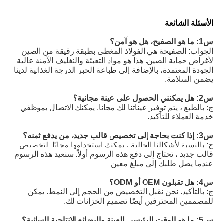
الأسئلة الشائعة
س1: ما هو الصفيح، هل هو آمن؟
الجواب: الصفيحة هي الفولاذ المغطى بطبقة رقيقة من الصين
لأغراض حماية الصين. هذا هو مواد التعبئة والتغليف الآمنة عالية
الجودة المعتمدة، بالإضافة إلى طباعة الحبر الدرجة الغذائية لدينا
يضمن السلامة.
س2: هل يمكنني الحصول على عينة مجانية؟
ج: بالطبع ، يتم توفير عيناتنا لك مجانا. يمكنك الاتصال بموظفي
خدمة العملاء للتأكيد.
س3: إذا كنت بحاجة إلى تخصيص قالب جديد، من يدفع ثمنه؟
ج: بالنسبة لأشكالنا الحالية ، يمكنك استخدامها مجانًا. لتخصيص
قالب جديد ، تحتاج إلى دفع هذه الرسوم أولاً. سنعيد هذه الرسوم
عندما يصل طلبك إلى مبلغ معين.
س4: هل تقبلون OEM أو ODM؟
ج: بالتأكيد. نحن نقبل التخصيص من الحجم إلى النمط. يمكن
للمصممين المحترفين أيضًا تصميم الخزانات لك.
س5: ما هو الوقت الرئيسي للعينة والبضائع الإنتاجية السائبة؟