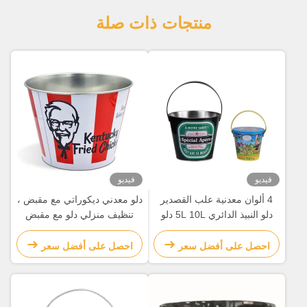
منتجات ذات صلة
فيديو
فيديو
4 ألوان معدنية علب القصدير
دلو معدني ديكوراتي مع مقبض ،
دلو النبيذ الدائري 5L 10L دلو
تنظيف منزلي دلو مع مقبض
الثلج الكبير
احصل على أفضل سعر
احصل على أفضل سعر