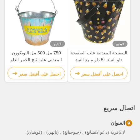
فيديو
فيديو
الصفيحة المعدنية علب الصفيحة
750 مل 500 مل البوبكورن
دلو النبيذ 5L دلو مبرد النبيذ
المعدني علبة ثلج الخمر الدلو
الشخصي
الزجاجي الدلو مع الغطاء
احصل على أفضل سعر
احصل على أفضل سعر
اتصال سريع
العنوان
لا.5قرية (داغو لانشانغ) ، (جيوجيانغ) ، (نانهي) ، (فوشان)