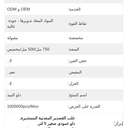
الخدمة:
OEM و ODM
المواد المعاد تدويرها ، جودة 
نقاط القوة:
عالية
مخصصة:
مقبولة
السعة:
750 مل/500 مل/مخصص
جفن العين:
لا..
المقبض:
نعم..
العزل:
لا..
اسم المنتج:
دلو النبيذ
القدرة على العرض:
1000000pcs/mon
, 
علب القصدير المعدنية المستديرة
إبراز:
, 
دلو عمودي صغير 5 لتر