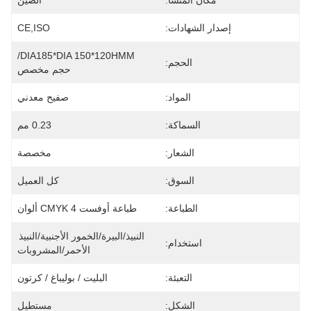
مكان المنشأ:
الصين
إصدار الشهادات:
CE,ISO
DIA185*DIA 150*120HMM/
الحجم:
حجم مخصص
المواد:
صفيح معدني
السماكة:
0.23 مم
الشعار:
مخصصة
السوق:
كل العميل
الطباعة:
طباعة أوفست CMYK 4 ألوان
النبيذ/البيرة/الخمور الأجنبية/النبيذ 
استخدام:
الأحمر/المشروبات
التعبئة:
البليت / بوليباغ / كرتون
الشكل:
مستطيل