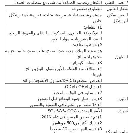
/ العمل الفني
الشعار وتصميم الطباعة تتماشى مع متطلبات العملاء.
شعار العميل
مقطوعة/مقطوعة
الصين يمكن
مستديرة، مستطيلة، مربعة، مثلث، غير منتظمة وشكل
أن تشكل
خاص
1) الطعام:
الشوكولاتة، الحلوى، البسكويت، الشاي والقهوة، الزيت،
النبيذ، المشروبات، مواد الطبخ
2) هدية و صناعة:
هدية عيد الميلاد، هدية عيد الفصح، علب نقود، خاتم، حزمة
التطبيق
مجوهرات، الخ
3) المواد الكيميائية
4) الطلاء، ماء العلكة، الأيروسول، البنزين الخ
غيرها:
القرص المضغوط/DVD/صندوق الأنسجة/دلو الخ
1) تقبل ODM / OEM.
2) التسليم في الوقت المحدد.
الميزة
3) يتم اختبار جميع البضائع قبل الشحن.
4) 15 سنة من الخبرة في التصنيع والتصدير.
شهادة
الأمم المتحدة، ISO، SGS، CQC
1) تم تأسيس المصنع في عام 2016
2) هناك أكثر من
00 موظفين
5
3) قسم المهندسين: 30 شخصاً
ملف الشركة