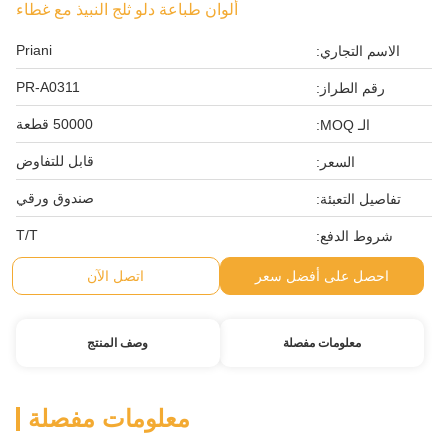
ألوان طباعة دلو ثلج النبيذ مع غطاء
Priani
الاسم التجاري:
PR-A0311
رقم الطراز:
50000 قطعة
الـ MOQ:
قابل للتفاوض
السعر:
صندوق ورقي
تفاصيل التعبئة:
T/T
شروط الدفع:
احصل على أفضل سعر
اتصل الآن
معلومات مفصلة
وصف المنتج
معلومات مفصلة