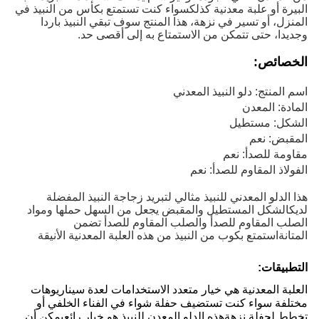
البيرة أو علبة معدنية كذلكسواء كنت تستمتع بكأس من النبيذ في
المنزل، أو تسير في نزهة، هذا المنتج سوف تبقي النبيذ باردا
وجديدا، حتى تتمكن من الاستمتاع به إلى أقصى حد.
الخصائص
:
اسم المنتج: دلو النبيذ المعدني
المادة: المعدن
الشكل: مستطيل
المقبض: نعم
مقاومة للصدأ: نعم
الفولاذ المقاوم للصدأ: نعم
هذا الدلو المعدني للنبيذ مثالي لتبريد زجاجة النبيذ المفضلة
لديكالشكل المستطيل والمقبض يجعل من السهل حملها ومواد
الصلب المقاوم للصدأ والصلب المقاوم للصدأ تضمن
المتانةاستمتع بكوب من النبيذ من هذه العلبة المعدنية الأنيقة
التطبيقات:
العلبة المعدنية هي خيار متعدد الاستخدامات لعدة سيناريوهات
مختلفة سواء كنت تستضيف حفلة شواء في الفناء الخلفي أو
تخطط لحفلة نزهةهذه الدلو المعدن للنبيذ هو خيار رائعيمكن أن