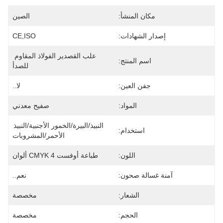
مكان المنشأ:
الصين
إصدار الشهادات:
CE,ISO
علب القصدير الفولاذ المقاوم 
اسم المنتج:
للصدأ
جفن العين:
لا..
المواد:
صفيح معدني
النبيذ/البيرة/الخمور الأجنبية/النبيذ 
استخدام:
الأحمر/المشروبات
اللون:
طباعة أوفست CMYK 4 ألوان
آمنة غسالة صحون:
نعم..
الشعار:
مخصصة
الحجم:
مخصصة