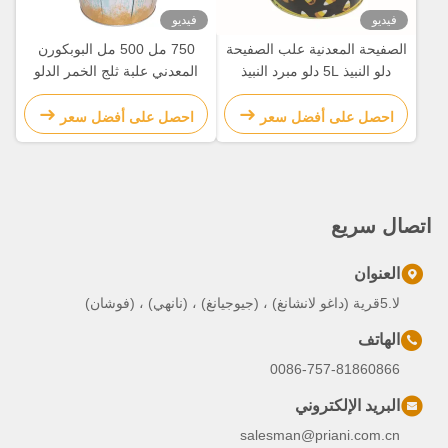
فيديو
فيديو
الصفيحة المعدنية علب الصفيحة
750 مل 500 مل البوبكورن
دلو النبيذ 5L دلو مبرد النبيذ
المعدني علبة ثلج الخمر الدلو
الشخصي
الزجاجي الدلو مع الغطاء
احصل على أفضل سعر
احصل على أفضل سعر
اتصال سريع
العنوان
لا.5قرية (داغو لانشانغ) ، (جيوجيانغ) ، (نانهي) ، (فوشان)
الهاتف
0086-757-81860866
البريد الإلكتروني
salesman@priani.com.cn