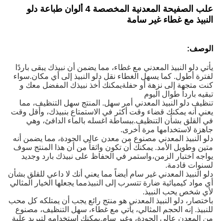
علب الصفيحة المعدنية المخصصة 4 ألوان طباعة دلو
النبيذ مع غطاء غير سامة
الوصف:
يأتي دلو النبيذ المعدني مع غطاء، مما يضمن أن نبيذك يبقى باردًا
لفترة أطول. كما يسهل الغطاء نقل دلو النبيذ إلى أي مكان.سواء
كنت متجهة إلى نزهة أو حفلةيمكنك أخذ نبيذك المفضل معك و
تبقيه بارداً طوال اليوم
تنظيف دلو النبيذ المعدني أمر سهل. المنتج سهل التنظيف، مما
يعني أنه يمكنك قضاء وقت أكثر في الاستمتاع بنبيذك، وأقل وقت
في القلق بشأن التنظيف.ببساطة اغسله بالماء الدافئ، وهي
جاهزة لاستخدامها مرة أخرى.
دلو النبيذ المعدني مصنوع من معدن عالي الجودة، مما يضمن أنه
متين وطويل الأمد. يمكنك أن تكون واثقاً من أن هذا المنتج سوف
يواجه اختبار الزمن،واستمر في الحفاظ على نبيذك بارد وجديد
لسنوات قادمة.
دلو النبيذ المعدني غير سام أيضاً مما يعني أنك لا داعي للقلق بشأن
أي مواد كيميائية ضارة تتسرب إلى النبيذمما يجعلها الخيار المثالي
لأي شخص يحب النبيذ.
باختصار، دلو النبيذ المعدني هو منتج رائع يجب أن يمتلكه كل محب
للنبيذ. إنه الحجم المثالي، يأتي مع غطاء، سهل التنظيف، مصنوع
من المعدن عالي الجودة، وغير سام.يمكنك استخدامه لتبريد علبة