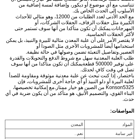
تتناسب مع أي موضوع أو ديكور، وإضافة لمسة إضافية من
الأسلوب إلى الحدث الخاص بك.
مع الحد الأدنى لعدد الطلبات من 12000، وهو مثالي للأحداث
الكبيرة مثل حفلات الزفاف، الحفلات الشركات، أو
المهرجانات.يمكنك أن تكون متأكدا من أنها سوف تستمر حتى
لأكثر الحفلات الحماسية.
لا يقتصر الأمر على أن علبة المعدن مثالية للبيرة والنبيذ، بل يمكن
استخدامها أيضاً للمشروبات الأخرى مثل الصودا أو
العصير.وتفاصيل التعبئة تضمن وصولها في حالة نظيفة.
طلب العلبة المعدنية سهل مع شروط الدفع والتحويلات والقدرة
على توفير 500000 قطعةيمكنك أن تكون متأكدا من أنها سوف
تصل في وقت كافٍ لحدثك.
باختصار، إذا كنت تبحث عن علبة معدنية موثوقة ومقاومة للصدأ
لعلبة البيرة أو دلو النبيذ أو أي حاجة أخرى للمشروبات، فإن
Konson5325 من الصين هو خيار ممتاز.مع إمكانية تخصيصها،
البناء القوي، والتصميم الأنيق، هو متأكد من أن يكون ضربة في أي
حدث.
المواصفات:
المواد
المعدن
غير سامة
نعم..