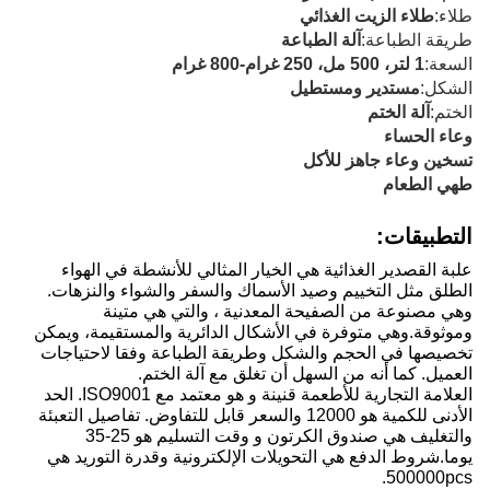
طلاء:
طلاء الزيت الغذائي
طريقة الطباعة:
آلة الطباعة
السعة:
1 لتر، 500 مل، 250 غرام-800 غرام
الشكل:
مستدير ومستطيل
الختم:
آلة الختم
وعاء الحساء
تسخين وعاء جاهز للأكل
طهي الطعام
التطبيقات:
علبة القصدير الغذائية هي الخيار المثالي للأنشطة في الهواء
الطلق مثل التخييم وصيد الأسماك والسفر والشواء والنزهات.
وهي مصنوعة من الصفيحة المعدنية ، والتي هي متينة
وموثوقة.وهي متوفرة في الأشكال الدائرية والمستقيمة، ويمكن
تخصيصها في الحجم والشكل وطريقة الطباعة وفقا لاحتياجات
العميل. كما أنه من السهل أن تغلق مع آلة الختم.
العلامة التجارية للأطعمة قنينة و هو معتمد مع ISO9001. الحد
الأدنى للكمية هو 12000 والسعر قابل للتفاوض. تفاصيل التعبئة
والتغليف هي صندوق الكرتون و وقت التسليم هو 25-35
يوما.شروط الدفع هي التحويلات الإلكترونية وقدرة التوريد هي
500000pcs.