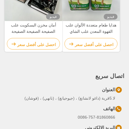
فيديو
فيديو
هدايا طعام متعددة الألوان علب
أمان مخزن البسكويت علب
القهوة المعدن علب الشاي
الصفيحة الصفيحة الصفيحة
والسكر
الصفيحة الصفيحة الصفيحة
احصل على أفضل سعر
احصل على أفضل سعر
اتصال سريع
العنوان
لا.5قرية (داغو لانشانغ) ، (جيوجيانغ) ، (نانهي) ، (فوشان)
الهاتف
0086-757-81860866
البريد الإلكتروني