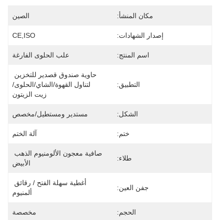
مكان المنشأ:
الصين
إصدار الشهادات:
CE,ISO
اسم المنتج:
علب الحلوى الفارغة
حاوية صندوق قصدير للتخزين 
التطبيق:
لتناول القهوة/الشاي/الحلوى/
زيت الزيتون
الشكل:
مستدير ومستطيل/مخصص
ختم:
آلة الختم
صافية معجون الألومنيوم الذهب 
طلاء:
الأبيض
أغطية سهلة الفتح / رقائق 
جفن العين:
ألمنيوم
الحجم:
مخصصة