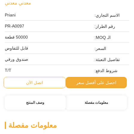
معدني معدني
Priani
الاسم التجاري:
PR-A0097
رقم الطراز:
50000 قطعة
الـ MOQ:
قابل للتفاوض
السعر:
صندوق ورقي
تفاصيل التعبئة:
T/T
شروط الدفع:
احصل على أفضل سعر
اتصل الآن
معلومات مفصلة
وصف المنتج
معلومات مفصلة