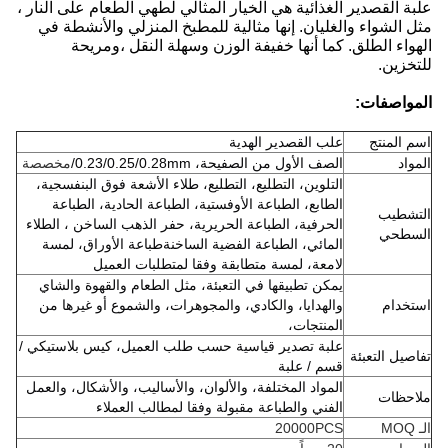
علبة القصدير الغذائية هي الخيار المثالي لطهي الطعام على النار ،
مثل الشواء والغليان. إنها مثالية للمطبخ المنزلي والأنشطة في
الهواء الطلق. كما أنها خفيفة الوزن وسهلة النقل ،ومريحة
للتخزين.
المواصفات:
اسم المنتج
علب القصدير الهدية
المواد
الصف الأول من الصفيحة، 0.23/0.25/0.28mm/
مخصصة
التلوين، التطليع، التطليع، طلاء الأشعة فوق البنفسجية،
الطابع، الطباعة الأوفستية، الطباعة الحادية، الطباعة
التشطيب
الحرفية، الطباعة الحريرية، حفر الذهب الساخن ، الطلاء
السطحي
المائي، الطباعة الفضية الساخنةطباعة الأوراق، لمسة
لامعة، لمسة متطابقة وفقا لمتطلبات العميل
يمكن تطبيقها في التعبئة، مثل الطعام والقهوة والشاي
استخدام
والهدايا، والكادي، والمجوهرات، والشموع أو غيرها من
المنتجات،
علبة تصدير قياسية حسب طلب العميل، كيس بلاستيكي /
تفاصيل التعبئة
قسم / علبة
المواد المختلفة، والألوان، والأساليب، والأشكال، والعمل
ملاحظات
الفني والطباعة مقبولة وفقا لمطالب العملاء
الـ MOQ
20000PCS