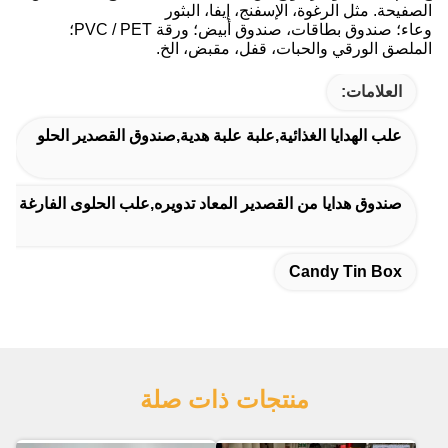
الصفيحة. مثل الرغوة، الإسفنج، إيفا، البثور
وعاء؛ صندوق بطاقات، صندوق أبيض؛ ورقة PVC / PET؛
الملصق الورقي والحبات، قفل، مقبض، الخ.
العلامات:
علب الهدايا الغذائية,علبة علبة هدية,صندوق القصدير الحلو
صندوق هدايا من القصدير المعاد تدويره,علب الحلوى الفارغة ا
Candy Tin Box
منتجات ذات صلة