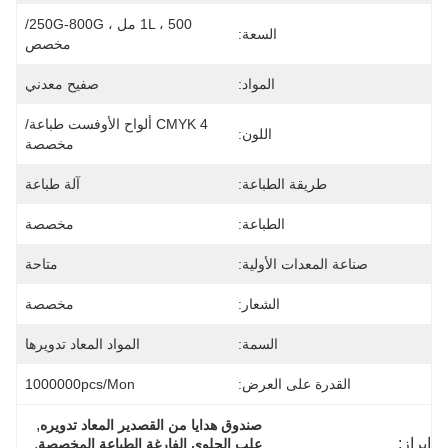
1L ، 500 مل ، 250G-800G/
السعة:
مخصص
المواد:
صفيح معدني
CMYK 4 ألواح الأوفست طباعة/
اللون:
مخصصة
طريقة الطباعة:
آلة طباعة
الطباعة:
مخصصة
صناعة المعدات الأولية:
متاحة
الشعار:
مخصصة
السمة:
المواد المعاد تدويرها
القدرة على العرض:
1000000pcs/mon
, 
صندوق هدايا من القصدير المعاد تدويره
إبراز:
, 
علب الحلوى الفارغة الطباعة المخصصة