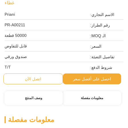
غطاء
Priani
الاسم التجاري:
PR-A00211
رقم الطراز:
50000 قطعة
الـ MOQ:
قابل للتفاوض
السعر:
صندوق ورقي
تفاصيل التعبئة:
T/T
شروط الدفع:
احصل على أفضل سعر
اتصل الآن
معلومات مفصلة
وصف المنتج
معلومات مفصلة