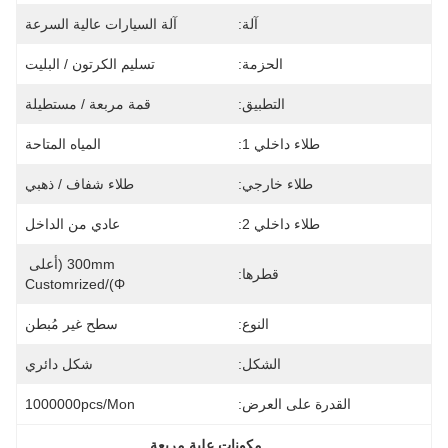
آلة:
آلة السيارات عالية السرعة
الحزمة:
تسليم الكرتون / البليت
التطبيق:
قمة مربعة / مستطيلة
طلاء داخلي 1:
المياه المتاحة
طلاء خارجي:
طلاء شفاف / ذهبي
طلاء داخلي 2:
عادي من الداخل
300mm (أعلى 
قطرها:
Φ)/Customrized
النوع:
سطح غير مُبطن
الشكل:
شكل دائري
القدرة على العرض:
1000000pcs/mon
, 
مكونات علبة مربعة