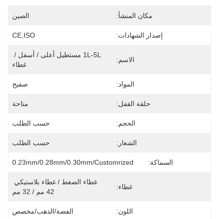
مكان المنشأ:
الصين
إصدار الشهادات:
CE,ISO
1L-5L مستطيل أعلى / أسفل / 
الاسم:
غطاء
المواد:
صفيح
حلقة القفل:
متاحة
الحجم:
حسب الطلب
الشعار:
حسب الطلب
السماكة:
0.23mm/0.28mm/0.30mm/customrized
غطاء الضغط / غطاء بلاستيكي 
غطاء:
42 مم / 32 مم
اللون:
الفضة/الذهب/مخصص