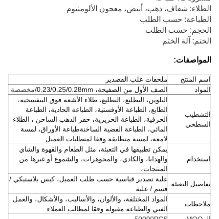
الطلاء: شفاف، ذهب، أبيض، معجون الألومنيوم
الطباعة: حسب الطلب
الحجم: حسب الطلب
الختم: آلة الختم
المواصفات:
اسم المنتج
ملحقات علب القصدير
المواد
الصف الأول من الصفيحة، 0.23/0.25/0.28mm/
مخصصة
التلوين، التطليع، التطليع، طلاء الأشعة فوق البنفسجية،
الطابع، الطباعة الأوفستية، الطباعة الحادية، الطباعة
التشطيب
الحرفية، الطباعة الحريرية، حفر الذهب الساخن ، الطلاء
السطحي
المائي، الطباعة الفضية الساخنةطباعة الأوراق، لمسة
لامعة، لمسة متطابقة وفقا لمتطلبات العميل
يمكن تطبيقها في التعبئة، مثل الطعام والقهوة والشاي
استخدام
والهدايا، والكادي، والمجوهرات، والشموع أو غيرها من
المنتجات،
علبة تصدير قياسية حسب طلب العميل، كيس بلاستيكي /
تفاصيل التعبئة
قسم / علبة
المواد المختلفة، والألوان، والأساليب، والأشكال، والعمل
ملاحظات
الفني والطباعة مقبولة وفقا لمطالب العملاء