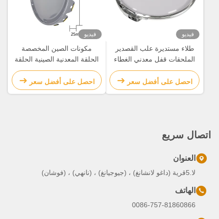
فيديو
فيديو
طلاء مستديرة علب القصدير
مكونات الصين المخصصة
الملحقات قفل معدني الغطاء
الحلقة المعدنية الصينية الحلقة
حلقة ل 1-5 جالون علب
المعدنية الغطاء مع غطاء PVC
القصدير
احصل على أفضل سعر
احصل على أفضل سعر
اتصال سريع
العنوان
لا.5قرية (داغو لانشانغ) ، (جيوجيانغ) ، (نانهي) ، (فوشان)
الهاتف
0086-757-81860866