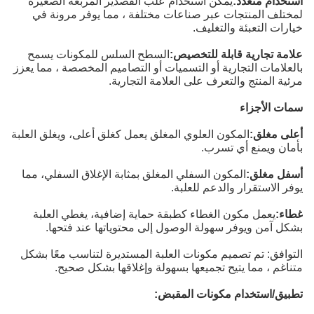
استخدام متعدد:
يمكن استخدام علب القصدير المربعة الصغيرة
لمختلف المنتجات عبر صناعات مختلفة ، مما يوفر مرونة في
خيارات التعبئة والتغليف.
علامة تجارية قابلة للتخصيص:
السطح السلس للمكونات يسمح
بالعلامات التجارية أو التسميات أو التصاميم المخصصة ، مما يعزز
مرئية المنتج والتعرف على العلامة التجارية.
سمات الأجزاء
أعلى مغلق:
المكون العلوي المغلق يعمل كغلق أعلى، ويغلق العلبة
بأمان ويمنع أي تسرب.
أسفل مغلق:
المكون السفلي المغلق بمثابة الإغلاق السفلي، مما
يوفر الاستقرار والدعم للعلبة.
غطاء:
يعمل مكون الغطاء كطبقة حماية إضافية، يغطي العلبة
بشكل آمن ويوفر سهولة الوصول إلى محتوياتها عند فتحها.
التوافق: تم تصميم مكونات العلبة المستديرة لتناسب معًا بشكل
متناغم ، مما يتيح تجميعها بسهولة وإغلاقها بشكل صحيح.
تطبيق/استخدام مكونات المقبض: