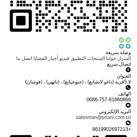
وصلة سريعة
المنزل
حولنا
المنتجات
التطبيق
فيديو
أخبار
القضايا
اتصل بنا
اتصال سريع
العنوان
لا.5قرية (داغو لانشانغ) ، (جيوجيانغ) ، (نانهي) ، (فوشان)
الهاتف
0086-757-81860866
البريد الإلكتروني
salesman@priani.com.cn
+8619902697213