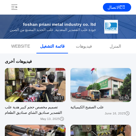
الاتصال
foshan priani metal industry co. ltd
جودة علب القصدير المعدنية, علب الحديد المصنع من الصين
المنزل
فيديوهات
قائمة التشغيل
WEBSITE
فيديوهات أخرى
00:17
01:53
علب الصفيح الكيميائية
تصميم مخصص حجم كبير هدية علب
القصدير صناديق الشاي صناديق الطعام
June 16, 2025
مربع صناديق القصدير الصندوق المعدني
May 13, 2025